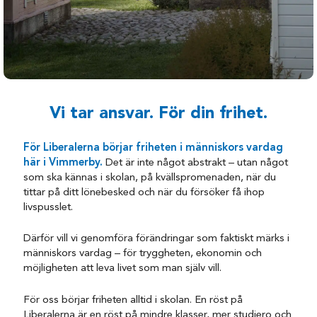
Vi tar ansvar. För din frihet.
För Liberalerna börjar friheten i människors vardag
här i Vimmerby.
Det är inte något abstrakt – utan något
som ska kännas i skolan, på kvällspromenaden, när du
tittar på ditt lönebesked och när du försöker få ihop
livspusslet.
Därför vill vi genomföra förändringar som faktiskt märks i
människors vardag – för tryggheten, ekonomin och
möjligheten att leva livet som man själv vill.
För oss börjar friheten alltid i skolan. En röst på
Liberalerna är en röst på mindre klasser, mer studiero och