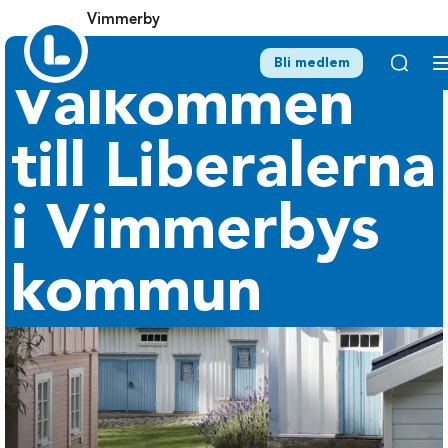
Vimmerby
Bli medlem
Välkommen
till Liberalerna
i Vimmerbys
kommun