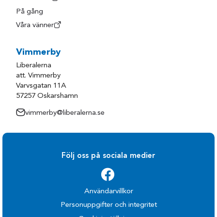
På gång
Våra vänner
Vimmerby
Liberalerna
att. Vimmerby
Varvsgatan 11A
57257 Oskarshamn
vimmerby@liberalerna.se
Följ oss på sociala medier
Användarvillkor
Personuppgifter och integritet